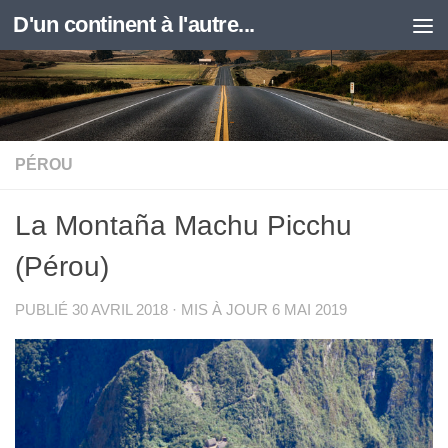
D'un continent à l'autre...
Skip to content
PÉROU
La Montaña Machu Picchu
(Pérou)
PUBLIÉ
30 AVRIL 2018
· MIS À JOUR
6 MAI 2019