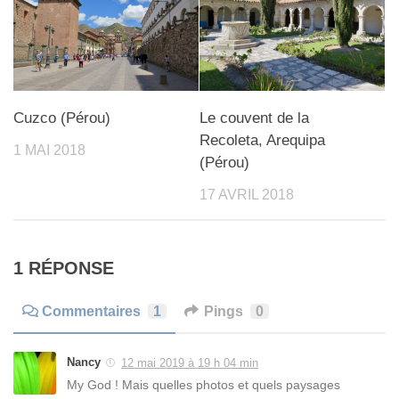
Cuzco (Pérou)
Le couvent de la
Recoleta, Arequipa
1 MAI 2018
(Pérou)
17 AVRIL 2018
1 RÉPONSE
Commentaires
1
Pings
0
Nancy
12 mai 2019 à 19 h 04 min
My God ! Mais quelles photos et quels paysages