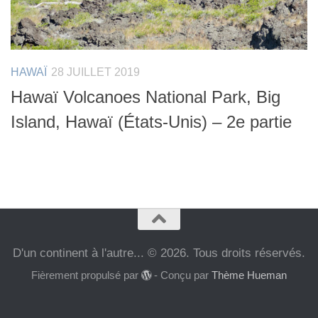
HAWAÏ
28 JUILLET 2019
Hawaï Volcanoes National Park, Big
Island, Hawaï (États-Unis) – 2e partie
D'un continent à l'autre... © 2026. Tous droits réservés.
Fièrement propulsé par
- Conçu par
Thème Hueman