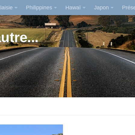
laisie
Philippines
Hawaï
Japon
Prése
utre...