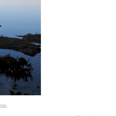
ron
.