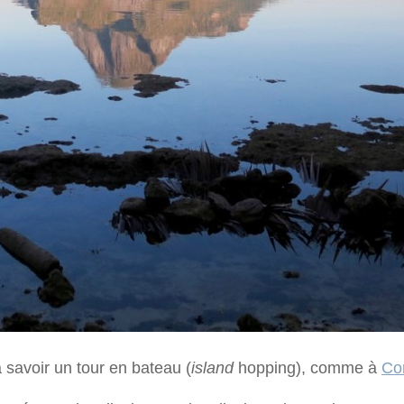
 savoir un tour en bateau (
island
hopping
), comme à
Co