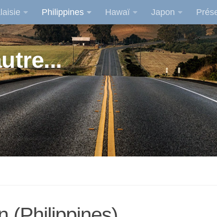
laisie
Philippines
Hawaï
Japon
Prése
utre...
 (Philippines)