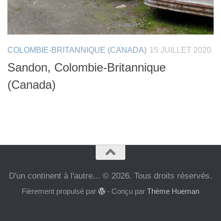
COLOMBIE-BRITANNIQUE (CANADA)
15 JUILLET 2020
Sandon, Colombie-Britannique
(Canada)
D'un continent à l'autre... © 2026. Tous droits réservés.
Fièrement propulsé par
- Conçu par
Thème Hueman