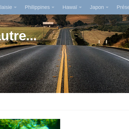
laisie
Philippines
Hawaï
Japon
Prése
utre...