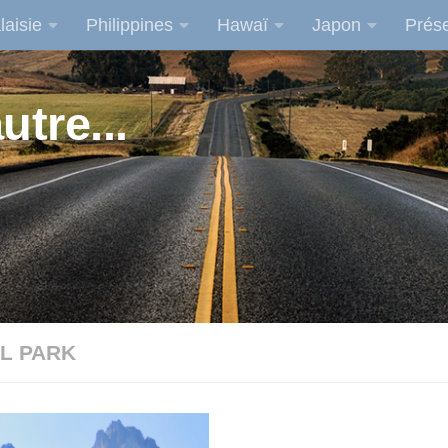
laisie
Philippines
Hawaï
Japon
Prése
utre...
L PARK