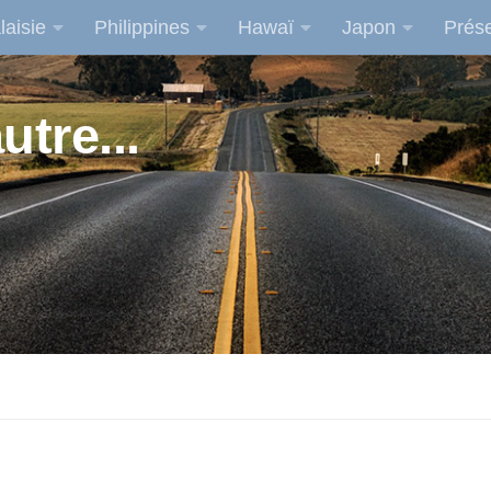
laisie
Philippines
Hawaï
Japon
Prése
utre...