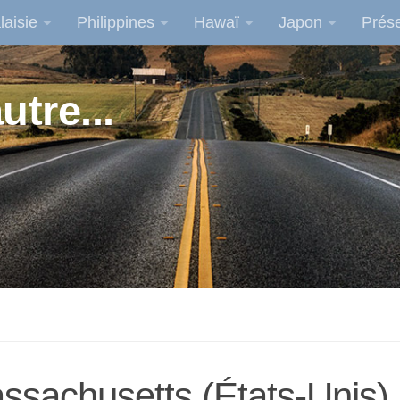
laisie
Philippines
Hawaï
Japon
Prése
utre...
ssachusetts (États-Unis)