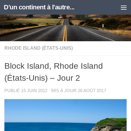
D'un continent à l'autre...
Skip to content
RHODE ISLAND (ÉTATS-UNIS)
Block Island, Rhode Island
(États-Unis) – Jour 2
PUBLIÉ
15 JUIN 2012
· MIS À JOUR
26 AOÛT 2017