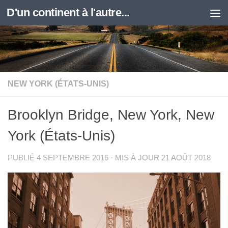
D'un continent à l'autre...
Skip to content
NEW YORK (ÉTATS-UNIS)
Brooklyn Bridge, New York, New
York (États-Unis)
PUBLIÉ
4 SEPTEMBRE 2016
· MIS À JOUR
21 AOÛT 2018