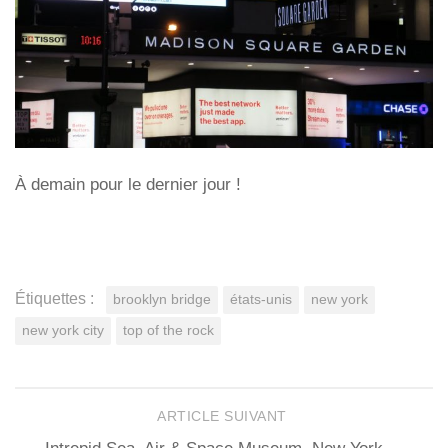
À demain pour le dernier jour !
Étiquettes :
brooklyn bridge
états-unis
new york
new york city
top of the rock
ARTICLE SUIVANT