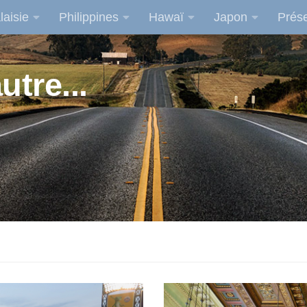
laisie
Philippines
Hawaï
Japon
Prése
utre...