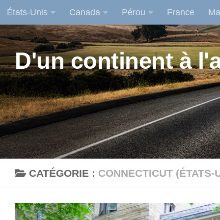
États-Unis
Canada
Pérou
France
Ma
Skip to content
D'un continent à l'a
CATÉGORIE :
CONNECTICUT (ÉTATS-U