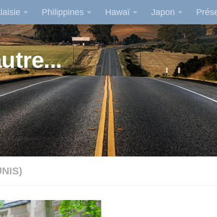
laisie
Philippines
Hawaï
Japon
Prése
utre...
NIS)