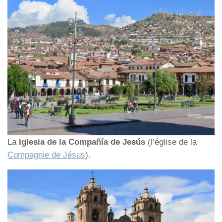
La
Iglesia de la Compañía de Jesús
(l’église de la
Compagnie de Jésus
).