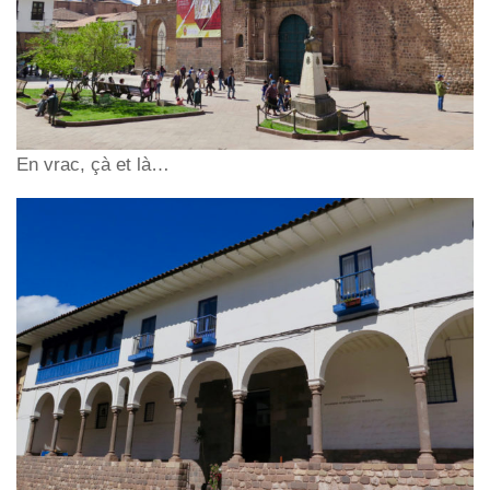
En vrac, çà et là…