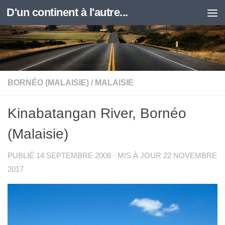
D'un continent à l'autre...
Skip to content
BORNÉO (MALAISIE)
/
MALAISIE
Kinabatangan River, Bornéo
(Malaisie)
PUBLIÉ
14 SEPTEMBRE 2008
· MIS À JOUR
22 NOVEMBRE
2017