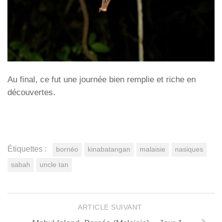
Au final, ce fut une journée bien remplie et riche en
découvertes.
Étiquettes :
bornéo
kinabatangan
malaisie
nasiques
sabah
uncle tan
ARTICLE SUIVANT