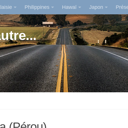
laisie
Philippines
Hawaï
Japon
Prése
utre...
a (Pérou)