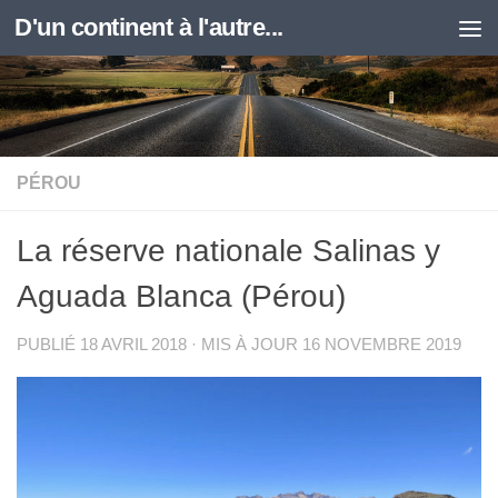
D'un continent à l'autre...
Skip to content
PÉROU
La réserve nationale Salinas y
Aguada Blanca (Pérou)
PUBLIÉ
18 AVRIL 2018
· MIS À JOUR
16 NOVEMBRE 2019