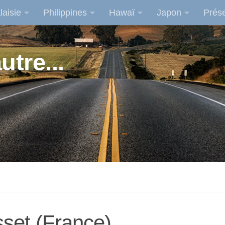
laisie
Philippines
Hawaï
Japon
Prése
utre...
sset (France)