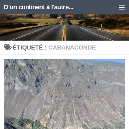
D'un continent à l'autre...
Skip to content
ÉTIQUETÉ :
CABANACONDE