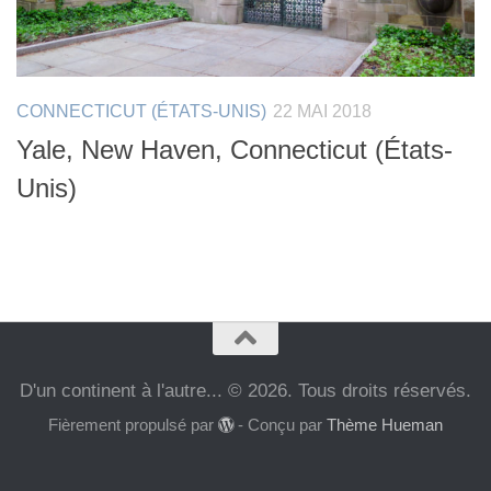
CONNECTICUT (ÉTATS-UNIS)
22 MAI 2018
Yale, New Haven, Connecticut (États-
Unis)
D'un continent à l'autre... © 2026. Tous droits réservés.
Fièrement propulsé par
- Conçu par
Thème Hueman