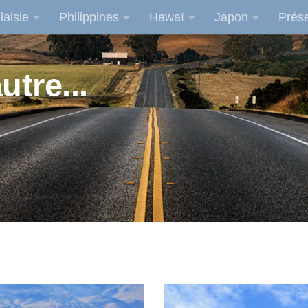
laisie
Philippines
Hawaï
Japon
Prése
utre...