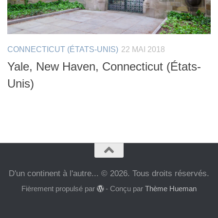
CONNECTICUT (ÉTATS-UNIS)
22 MAI 2018
Yale, New Haven, Connecticut (États-
Unis)
D'un continent à l'autre... © 2026. Tous droits réservés.
Fièrement propulsé par
- Conçu par
Thème Hueman