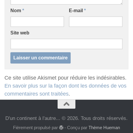
Nom
*
E-mail
*
Site web
Ce site utilise Akismet pour réduire les indésirables.
En savoir plus sur la façon dont les données de vos
commentaires sont traitées
.
D'un continent à l'autre... © 2026. Tous droits réservés.
Fièrement propulsé par
- Conçu par
Thème Hueman