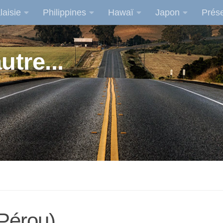
laisie
Philippines
Hawaï
Japon
Prése
utre...
Pérou)