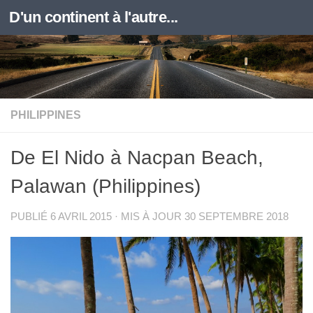
D'un continent à l'autre...
Skip to content
PHILIPPINES
De El Nido à Nacpan Beach,
Palawan (Philippines)
PUBLIÉ
6 AVRIL 2015
· MIS À JOUR
30 SEPTEMBRE 2018