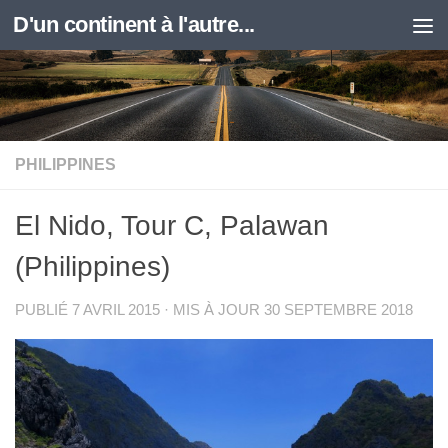
D'un continent à l'autre...
Skip to content
PHILIPPINES
El Nido, Tour C, Palawan
(Philippines)
PUBLIÉ
7 AVRIL 2015
· MIS À JOUR
30 SEPTEMBRE 2018