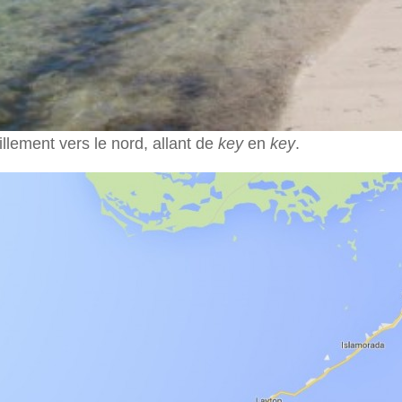
llement vers le nord, allant de
key
en
key
.