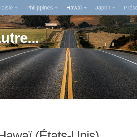
laisie
Philippines
Hawaï
Japon
Prése
utre...
Hawaï (États-Unis)