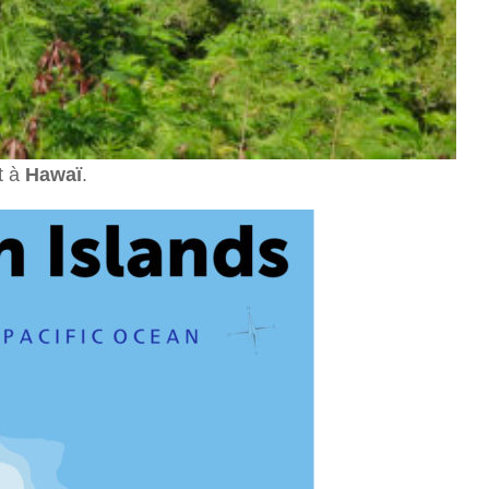
t à
Hawaï
.