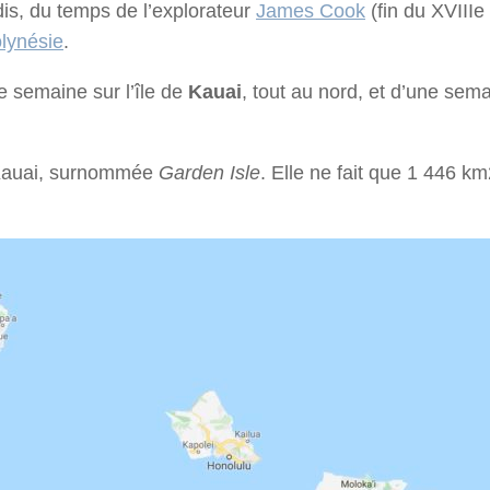
adis, du temps de l’explorateur
James Cook
(fin du XVIIIe 
lynésie
.
 semaine sur l’île de
Kauai
, tout au nord, et d’une sem
Kauai, surnommée
Garden Isle
. Elle ne fait que 1 446 km