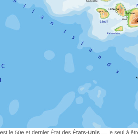
est le 50e et dernier État des
États-Unis
— le seul à êt