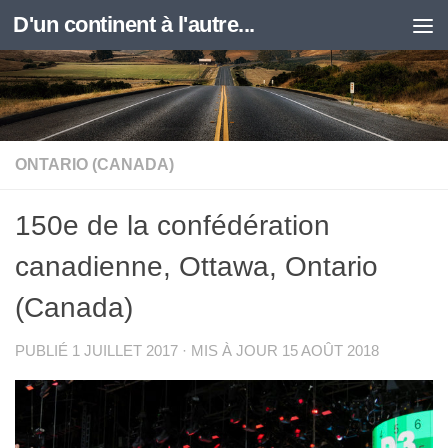
D'un continent à l'autre...
Skip to content
ONTARIO (CANADA)
150e de la confédération
canadienne, Ottawa, Ontario
(Canada)
PUBLIÉ
1 JUILLET 2017
· MIS À JOUR
15 AOÛT 2018