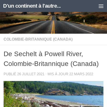
D'un continent à l'autre...
Skip to content
COLOMBIE-BRITANNIQUE (CANADA)
De Sechelt à Powell River,
Colombie-Britannique (Canada)
PUBLIÉ
26 JUILLET 2021
· MIS À JOUR
22 MARS 2022