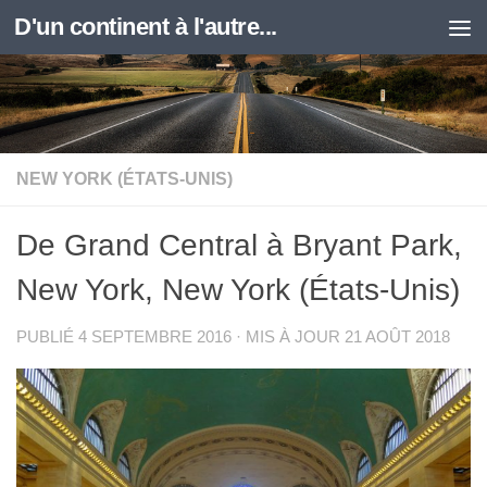
D'un continent à l'autre...
Skip to content
NEW YORK (ÉTATS-UNIS)
De Grand Central à Bryant Park,
New York, New York (États-Unis)
PUBLIÉ
4 SEPTEMBRE 2016
· MIS À JOUR
21 AOÛT 2018