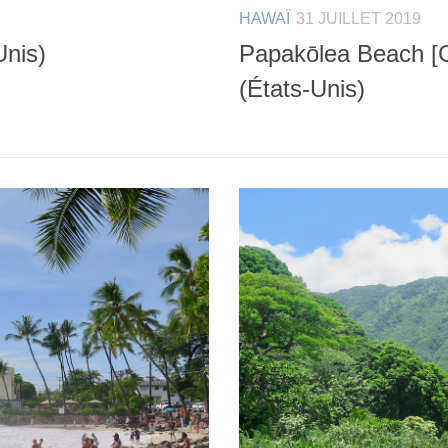
HAWAÏ
31 JUILLET 2019
Unis)
Papakōlea Beach [G
(États-Unis)