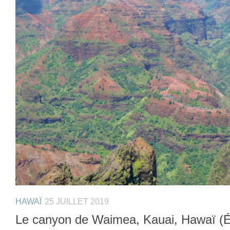
HAWAÏ
25 JUILLET 2019
Le canyon de Waimea, Kauai, Hawaï (É