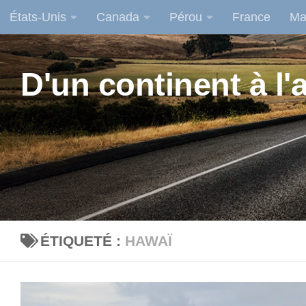
États-Unis
Canada
Pérou
France
Ma
Skip to content
D'un continent à l'a
ÉTIQUETÉ :
HAWAÏ