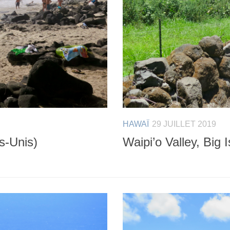
HAWAÏ
29 JUILLET 2019
s-Unis)
Waipi’o Valley, Big 