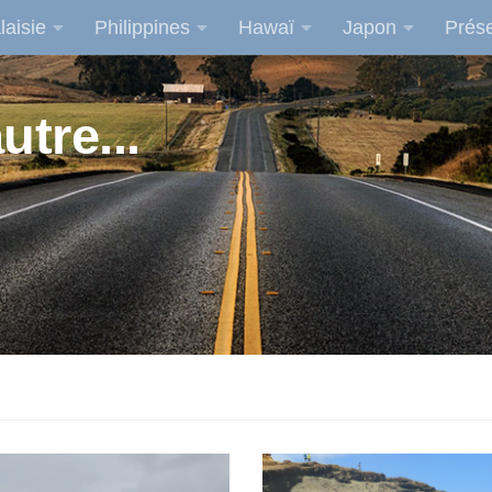
laisie
Philippines
Hawaï
Japon
Prése
utre...