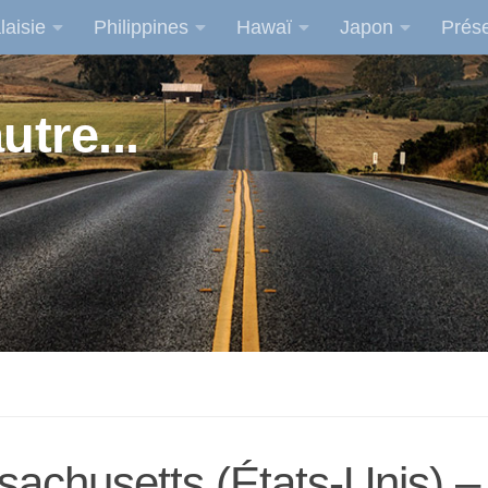
laisie
Philippines
Hawaï
Japon
Prése
utre...
achusetts (États-Unis) –