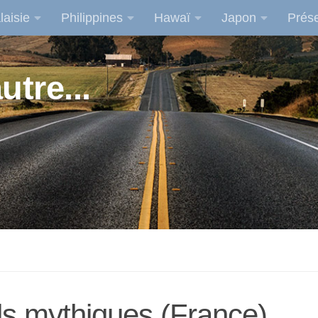
laisie
Philippines
Hawaï
Japon
Prése
utre...
ls mythiques (France)