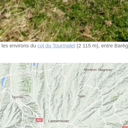
c les environs du
col du Tourmalet
(2 115 m), entre Barèg