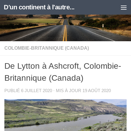
D'un continent à l'autre...
Skip to content
COLOMBIE-BRITANNIQUE (CANADA)
De Lytton à Ashcroft, Colombie-
Britannique (Canada)
PUBLIÉ
6 JUILLET 2020
· MIS À JOUR
19 AOÛT 2020