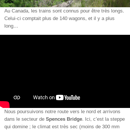
Au Canada, les trains sont connus pour être très longs.
Celui-ci comptait plus de 140 wagons, et il y a plus
long…
Nous poursuivons notre route vers le nord et arrivons
dans le secteur de
Spences Bridge
. Ici, c’est la steppe
qui domine ; le climat est très sec (moins de 300 mm