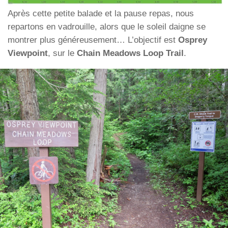
Après cette petite balade et la pause repas, nous
repartons en vadrouille, alors que le soleil daigne se
montrer plus généreusement… L’objectif est
Osprey
Viewpoint
, sur le
Chain Meadows Loop Trail
.