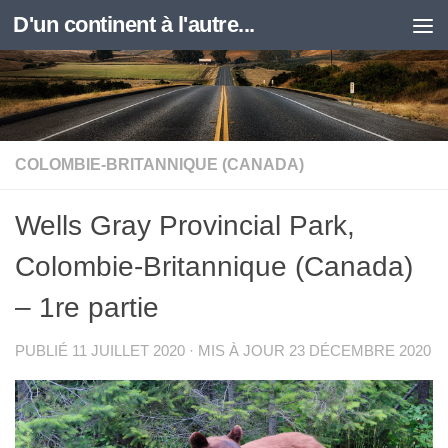
D'un continent à l'autre...
Skip to content
COLOMBIE-BRITANNIQUE (CANADA)
Wells Gray Provincial Park,
Colombie-Britannique (Canada)
– 1re partie
PUBLIÉ
11 JUILLET 2020
· MIS À JOUR
23 DÉCEMBRE 2020