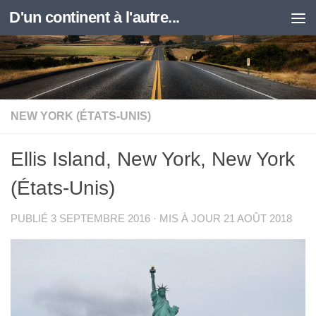
D'un continent à l'autre...
Skip to content
NEW YORK (ÉTATS-UNIS)
Ellis Island, New York, New York
(États-Unis)
PUBLIÉ
3 SEPTEMBRE 2016
· MIS À JOUR
21 AOÛT 2018